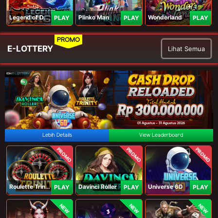
Legend of Dragon
Plinko Man
Wonderland
PLAY
PLAY
PLAY
PROMO
E-LOTTERY
Lihat Semua
Lebih Details
View Leaderboard
PROMO
PROMO
PROMO
Roulette Trinity
Davinci Roller
Universe 6D
PLAY
PLAY
PLAY
NEW
NEW
NEW