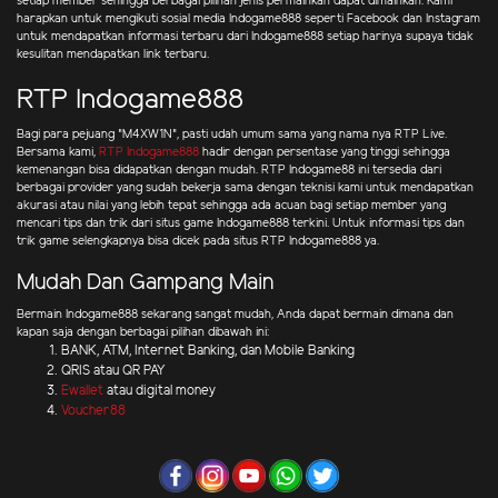
setiap member sehingga berbagai pilihan jenis permainkan dapat dimainkan. Kami
harapkan untuk mengikuti sosial media Indogame888 seperti Facebook dan Instagram
untuk mendapatkan informasi terbaru dari Indogame888 setiap harinya supaya tidak
kesulitan mendapatkan link terbaru.
RTP Indogame888
Bagi para pejuang "M4XW1N", pasti udah umum sama yang nama nya RTP Live.
Bersama kami,
RTP Indogame888
hadir dengan persentase yang tinggi sehingga
kemenangan bisa didapatkan dengan mudah. RTP Indogame88 ini tersedia dari
berbagai provider yang sudah bekerja sama dengan teknisi kami untuk mendapatkan
akurasi atau nilai yang lebih tepat sehingga ada acuan bagi setiap member yang
mencari tips dan trik dari situs game Indogame888 terkini. Untuk informasi tips dan
trik game selengkapnya bisa dicek pada situs RTP Indogame888 ya.
Mudah Dan Gampang Main
Bermain Indogame888 sekarang sangat mudah, Anda dapat bermain dimana dan
kapan saja dengan berbagai pilihan dibawah ini:
BANK, ATM, Internet Banking, dan Mobile Banking
QRIS atau QR PAY
Ewallet
atau digital money
Voucher88