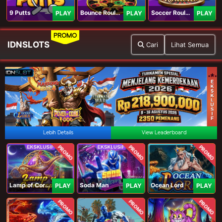
9 Putts
Bounce Roulette
Soccer Roulette
PLAY
PLAY
PLAY
PROMO
IDNSLOTS
Cari
Lihat Semua
Lebih Details
View Leaderboard
PROMO
PROMO
PROMO
Lamp of Cornucopia
Soda Man
Ocean Lord
PLAY
PLAY
PLAY
PROMO
PROMO
PROMO