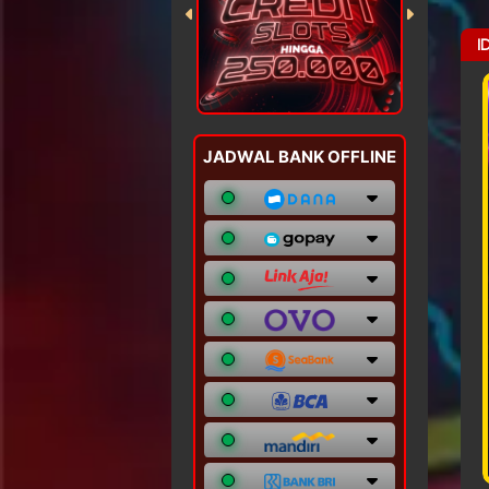
I
JADWAL BANK OFFLINE