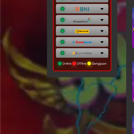
Online
Offline
Gangguan