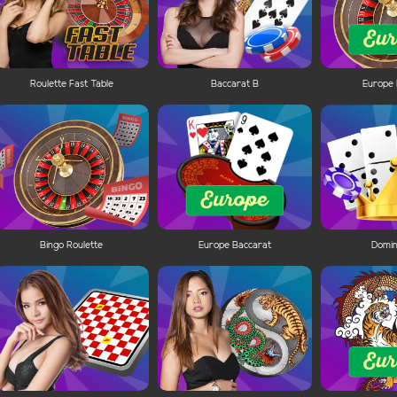
Roulette Fast Table
Baccarat B
Europe 
Bingo Roulette
Europe Baccarat
Domin