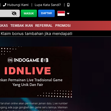
Hubungi Kami
Lupa Kata Sandi?
DAFTAR
GKAS
TEMBAK IKAN
REFERRAL
PROMOSI
dapatkan skatter! Mau tau cara nya? Chat Admin sekarang 
taruhan online akan permainan jaman dulu. Live number
ong, ada juga gongball dan game seru lainnya. Mainkan